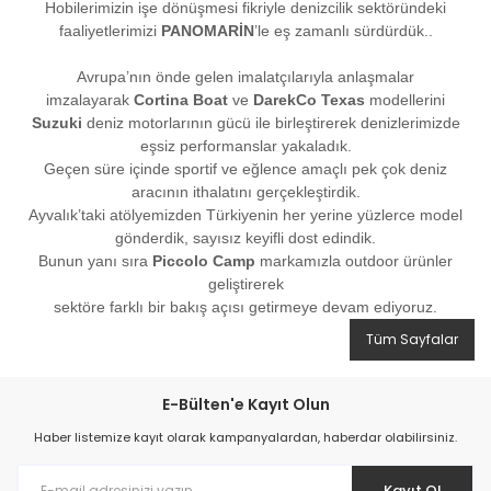
Hobilerimizin işe dönüşmesi fikriyle denizcilik sektöründeki
faaliyetlerimizi
PANOMARİN
’le eş zamanlı sürdürdük..
Avrupa’nın önde gelen imalatçılarıyla anlaşmalar
imzalayarak
Cortina Boat
ve
DarekCo Texas
modellerini
Suzuki
deniz motorlarının gücü ile birleştirerek denizlerimizde
eşsiz performanslar yakaladık.
Geçen süre içinde sportif ve eğlence amaçlı pek çok deniz
aracının ithalatını gerçekleştirdik.
Ayvalık’taki atölyemizden Türkiyenin her yerine yüzlerce model
gönderdik, sayısız keyifli dost edindik.
Bunun yanı sıra
Piccolo Camp
markamızla outdoor ürünler
geliştirerek
sektöre farklı bir bakış açısı getirmeye devam ediyoruz.
Tüm Sayfalar
E-Bülten'e Kayıt Olun
Haber listemize kayıt olarak kampanyalardan, haberdar olabilirsiniz.
Kayıt Ol