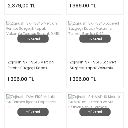
Termosu Kabı 1.23L
Termos Bardak 0.45L
2.379,00 TL
1.396,00 TL
TÜKENDİ
TÜKENDİ
Zojirushi SX-FSE45 Mercan
Zojirushi SX-FSE45 Lacivert
Pembe Süzgeçli Kapak
Süzgeçli Kapak Vakumlu
Vakumlu Termos Bardak
Termos Bardak 0.45L
1.396,00 TL
1.396,00 TL
0.45L
TÜKENDİ
TÜKENDİ