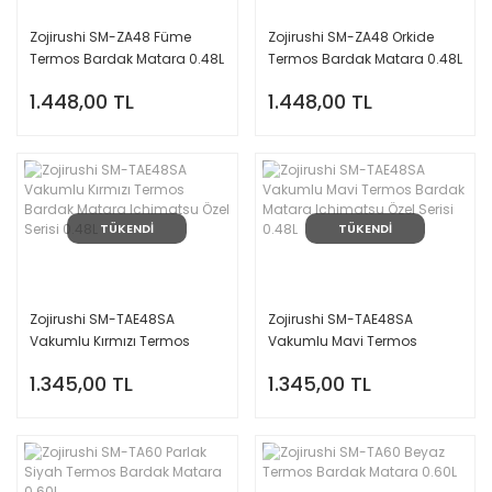
Zojirushi SM-ZA48 Füme
Zojirushi SM-ZA48 Orkide
Termos Bardak Matara 0.48L
Termos Bardak Matara 0.48L
1.448,00 TL
1.448,00 TL
TÜKENDİ
TÜKENDİ
Zojirushi SM-TAE48SA
Zojirushi SM-TAE48SA
Vakumlu Kırmızı Termos
Vakumlu Mavi Termos
Bardak Matara Ichimatsu
Bardak Matara Ichimatsu
1.345,00 TL
1.345,00 TL
Özel Serisi 0.48L
Özel Serisi 0.48L