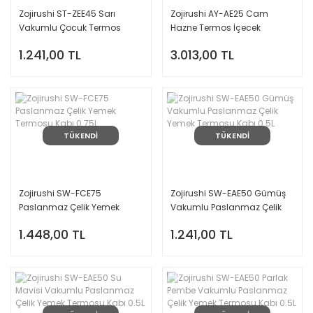
Zojirushi ST-ZEE45 Sarı
Zojirushi AY-AE25 Cam
Vakumlu Çocuk Termos
Hazne Termos İçecek
Matara Suluk 0.45L
Dispenseri 2.5L
1.241,00 TL
3.013,00 TL
TÜKENDİ
TÜKENDİ
Zojirushi SW-FCE75
Zojirushi SW-EAE50 Gümüş
Paslanmaz Çelik Yemek
Vakumlu Paslanmaz Çelik
Termosu Kabı 0.75L
Yemek Termosu Kabı 0.5L
1.448,00 TL
1.241,00 TL