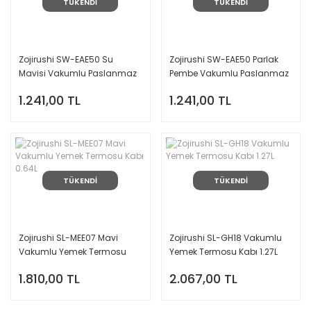
TÜKENDİ
TÜKENDİ
Zojirushi SW-EAE50 Su
Zojirushi SW-EAE50 Parlak
Mavisi Vakumlu Paslanmaz
Pembe Vakumlu Paslanmaz
Çelik Yemek Termosu Kabı
Çelik Yemek Termosu Kabı
1.241,00 TL
1.241,00 TL
0.5L
0.5L
TÜKENDİ
TÜKENDİ
Zojirushi SL-MEE07 Mavi
Zojirushi SL-GH18 Vakumlu
Vakumlu Yemek Termosu
Yemek Termosu Kabı 1.27L
Kabı 0.64L
1.810,00 TL
2.067,00 TL