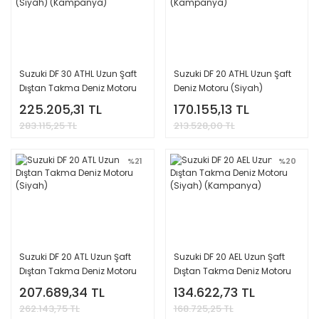
Suzuki DF 30 ATHL Uzun Şaft
Suzuki DF 20 ATHL Uzun Şaft
Dıştan Takma Deniz Motoru
Deniz Motoru (Siyah)
(Siyah) (Kampanya)
(Kampanya)
225.205,31 TL
170.155,13 TL
283.115,25 TL
213.528,00 TL
%21
%20
Suzuki DF 20 ATL Uzun Şaft
Suzuki DF 20 AEL Uzun Şaft
Dıştan Takma Deniz Motoru
Dıştan Takma Deniz Motoru
(Siyah)
(Siyah) (Kampanya)
207.689,34 TL
134.622,73 TL
262.143,75 TL
168.725,25 TL