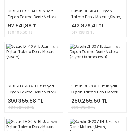
Suzuki DF 9.9 AL Uzun Şaft
Suzuki DF 60 ATL Dıştan
Dıştan Takma Deniz Motoru
Takma Deniz Motoru (Siyah)
(Siyah) (Kampanya)
92.941,88 TL
412.876,41 TL
120.109,50 TL
517.138,13 TL
%19
%21
Suzuki DF 40 ATL Uzun Şaft
Suzuki DF 30 ATL Uzun Şaft
Dıştan Takma Deniz Motoru
Dıştan Takma Deniz Motoru
(Siyah)
(Siyah) (Kampanya)
390.355,88 TL
280.255,50 TL
484.727,63 TL
353.179,13 TL
%20
%20