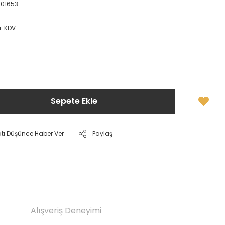
01653
 + KDV
Sepete Ekle
atı Düşünce Haber Ver
Paylaş
Alışveriş Deneyimi