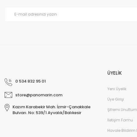
2.144,81 TL
1.945,1
ÜYELİK
0 534 832 95 01
Yeni Üyelik
store@panomarin.com
Üye Girişi
Kazım Karabekir Mah. İzmir-Çanakkale
Şifremi Unuttum
Bulvarı. No: 539/1 Ayvalık/Balıkesir
İletişim Formu
Havale Bildirim