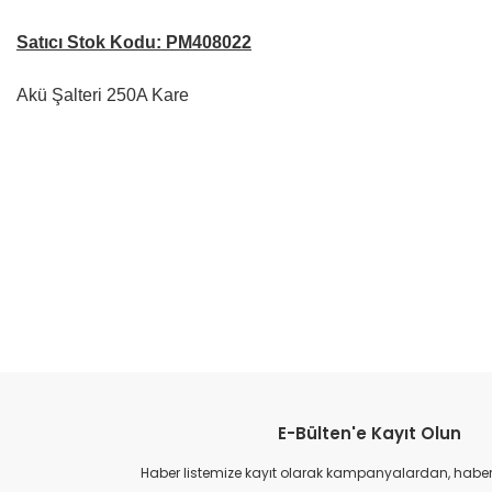
Satıcı Stok Kodu: PM408022
Akü Şalteri 250A Kare
Bu ürünün fiyat bilgisi, resim, ürün açıklamalarında ve diğer konular
Görüş ve önerileriniz için teşekkür ederiz.
Ürün resmi kalitesiz, bozuk veya görüntülenemiyor.
Ürün açıklamasında eksik bilgiler bulunuyor.
TÜKENDİ
Ürün bilgilerinde hatalar bulunuyor.
Ürün fiyatı diğer sitelerden daha pahalı.
AES Akü Şalteri
Bu ürüne benzer farklı alternatifler olmalı.
E-Bülten'e Kayıt Olun
Akü Şalteri, Sürekli 350 A
1.029,51 TL
Sealux Ak
Haber listemize kayıt olarak kampanyalardan, haberda