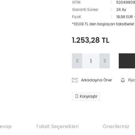
GTIN
52049809
Garanti Süresi
24 Ay
Fiyat
18,98 EUR
*131,09 TL den başlayan taksitlerle!
1.253,28 TL
Arkadaşına Öner
Fiy
Karşılaştır
Cevap
Taksit Seçenekleri
Önerileriniz