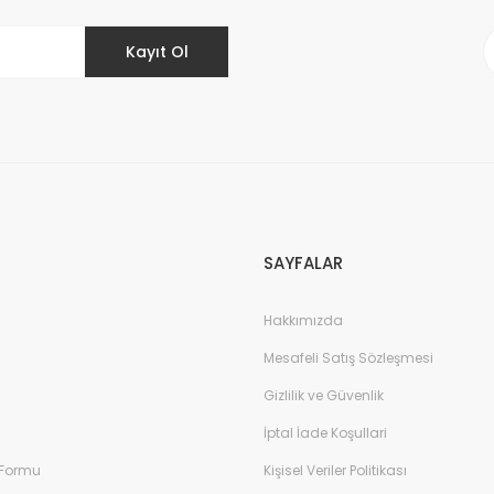
1 TL
Kayıt Ol
Gönder
SAYFALAR
Hakkımızda
Mesafeli Satış Sözleşmesi
Gizlilik ve Güvenlik
İptal İade Koşullari
 Formu
Kişisel Veriler Politikası