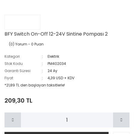
BFY Switch On-Off 12-24V Sintine Pompası 2
(0) Yorum
- 0 Puan
Kategori
Elektrik
Stok Kodu
PM402034
Garanti Süresi
24 Ay
Fiyat
4,39 USD + KDV
*21,89 TL den başlayan taksitlerle!
209,30 TL