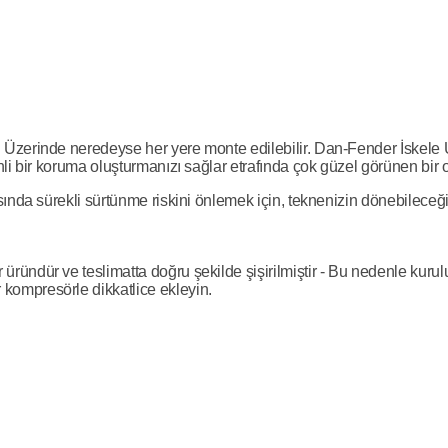
 Üzerinde neredeyse her yere monte edilebilir. Dan-Fender İskele
li bir koruma oluşturmanızı sağlar etrafında çok güzel görünen bir 
nda sürekli sürtünme riskini önlemek için, teknenizin dönebileceği y
ründür ve teslimatta doğru şekilde şişirilmiştir - Bu nedenle kur
kompresörle dikkatlice ekleyin.