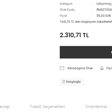
Kategori
Usturma
Stok Kodu
PM307039
Fiyat
35,00 EUR
*241,70 TL den başlayan taksitlerle!
2.310,71 TL
Arkadaşına Öner
Fiy
Karşılaştır
Cevap
Taksit Seçenekleri
Önerileriniz