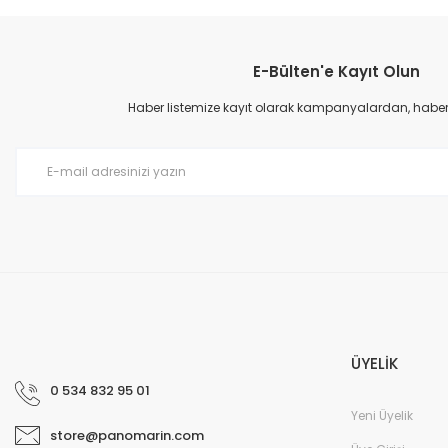
Bu ürünün fiyat bilgisi, resim, ürün açıklamalarında ve diğer konular
Görüş ve önerileriniz için teşekkür ederiz.
E-Bülten'e Kayıt Olun
Ürün resmi kalitesiz, bozuk veya görüntülenemiyor.
Ürün açıklamasında eksik bilgiler bulunuyor.
Haber listemize kayıt olarak kampanyalardan, haberda
Ürün bilgilerinde hatalar bulunuyor.
Ürün fiyatı diğer sitelerden daha pahalı.
Bu ürüne benzer farklı alternatifler olmalı.
ÜYELİK
0 534 832 95 01
Yeni Üyelik
store@panomarin.com