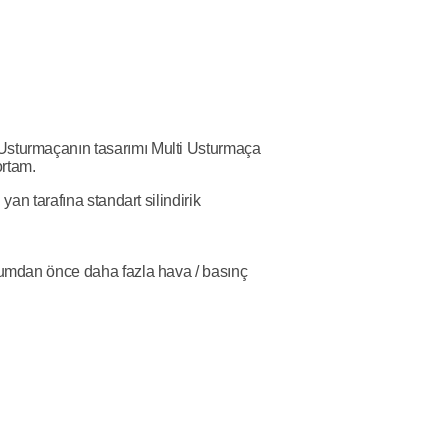
 Usturmaçanın tasarımı Multi Usturmaça
ortam.
an tarafına standart silindirik
ulumdan önce daha fazla hava / basınç