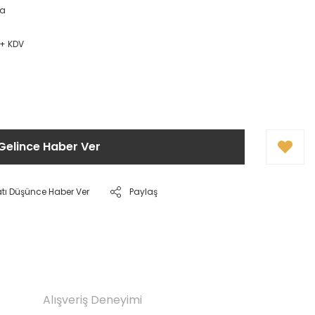
ça
 + KDV
Gelince Haber Ver
atı Düşünce Haber Ver
Paylaş
Alışveriş Deneyimi