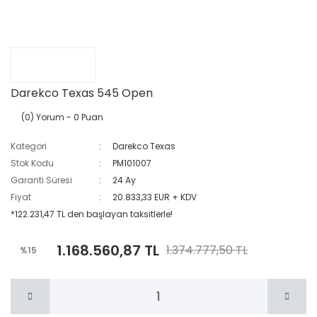
Darekco Texas 545 Open
(0) Yorum
- 0 Puan
Kategori
Darekco Texas
Stok Kodu
PM101007
Garanti Süresi
24 Ay
Fiyat
20.833,33 EUR + KDV
*122.231,47 TL den başlayan taksitlerle!
1.168.560,87 TL
1.374.777,50 TL
%15