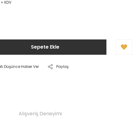
 + KDV
!
Sepete Ekle
atı Düşünce Haber Ver
Paylaş
Alışveriş Deneyimi