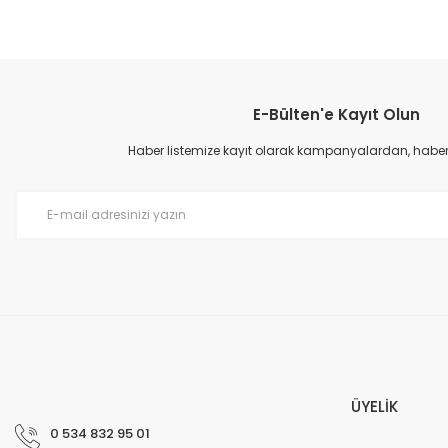
Bu ürünün fiyat bilgisi, resim, ürün açıklamalarında ve diğer konular
Görüş ve önerileriniz için teşekkür ederiz.
E-Bülten'e Kayıt Olun
Ürün resmi kalitesiz, bozuk veya görüntülenemiyor.
Ürün açıklamasında eksik bilgiler bulunuyor.
Haber listemize kayıt olarak kampanyalardan, haberda
Ürün bilgilerinde hatalar bulunuyor.
Ürün fiyatı diğer sitelerden daha pahalı.
Bu ürüne benzer farklı alternatifler olmalı.
ÜYELİK
0 534 832 95 01