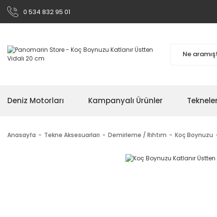
0 534 832 95 01
Deniz Motorları
Kampanyalı Ürünler
Teknele
Anasayfa
Tekne Aksesuarları
Demirleme / Rıhtım
Koç Boynuzu