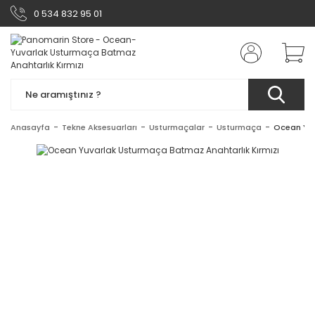
0 534 832 95 01
Anasayfa
Tekne Aksesuarları
Usturmaçalar
Usturmaça
Ocean Yuv