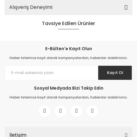
Alışveriş Deneyimi
Tavsiye Edilen Ürünler
E-Bülten'e Kayıt Olun
Haber listemize kayıt olarak kampanyalardan, haberdar olabilirsiniz.
Kayıt Ol
Sosyal Medyada Bizi Takip Edin
Haber listemize kayıt olarak kampanyalardan, haberdar olabilirsiniz.
Ocean Usturmaça Batmaz Anahtarlık Kırmızı
340,73 TL
İletişim