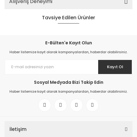
Alışveriş Deneyimi
Tavsiye Edilen Ürünler
E-Bülten'e Kayıt Olun
Haber listemize kayıt olarak kampanyalardan, haberdar olabilirsiniz.
TÜKENDİ
Kayıt Ol
Sosyal Medyada Bizi Takip Edin
Haber listemize kayıt olarak kampanyalardan, haberdar olabilirsiniz.
Nuova Rade Teleskopik Masa Ayağı 60x480-810mm
4.396,47 TL
İletişim