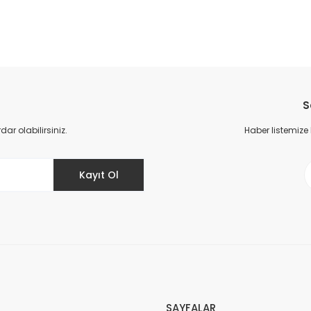
Deneyimini Paylaş
Yorum Yaz
Soru Sor
S
r olabilirsiniz.
Haber listemize
Kayıt Ol
Gönder
SAYFALAR