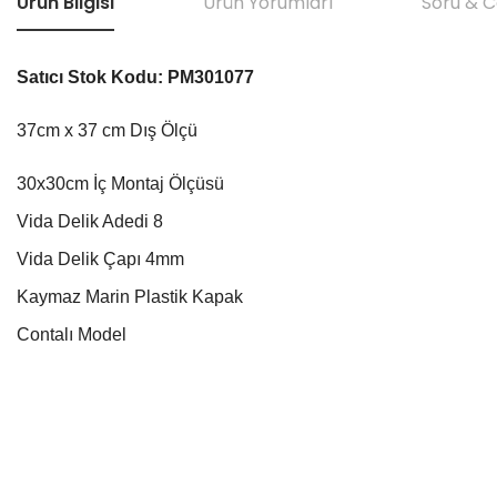
Ürün Bilgisi
Ürün Yorumları
Soru & 
Satıcı Stok Kodu: PM301077
37cm x 37 cm Dış Ölçü
30x30cm İç Montaj Ölçüsü
Vida Delik Adedi 8
Vida Delik Çapı 4mm
Kaymaz Marin Plastik Kapak
Contalı Model
Bu ürünün fiyat bilgisi, resim, ürün açıklamalarında ve diğer konular
Görüş ve önerileriniz için teşekkür ederiz.