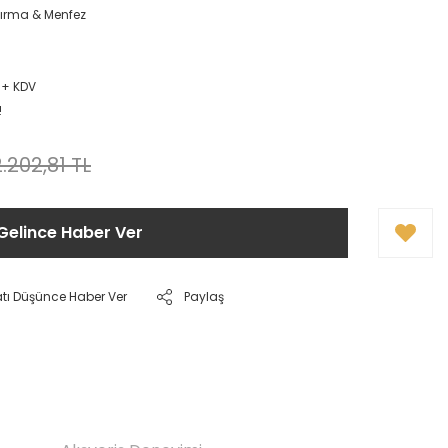
ırma & Menfez
 + KDV
!
2.202,81 TL
Gelince Haber Ver
atı Düşünce Haber Ver
Paylaş