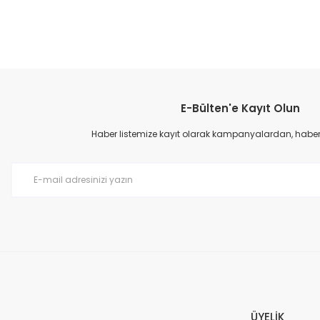
Ürün resmi kalitesiz, bozuk veya görüntülenemiyor.
Ürün açıklamasında eksik bilgiler bulunuyor.
Ürün bilgilerinde hatalar bulunuyor.
Ürün fiyatı diğer sitelerden daha pahalı.
Bu ürüne benzer farklı alternatifler olmalı.
E-Bülten'e Kayıt Olun
Haber listemize kayıt olarak kampanyalardan, haberda
Easterner Servis Kapağı İç 135 mm Dış 170 mm
286,08 TL
ÜYELİK