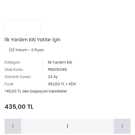
İlk Yardım Kiti Yatlar İçin
(0) Yorum
- 0 Puan
Kategori
İlk Yardım Kiti
Stok Kodu
PM305046
Garanti Süresi
24 Ay
Fiyat
362,50 TL + KDV
*45,50 TL den başlayan taksitlerle!
435,00 TL