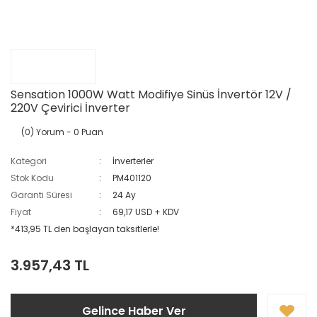
Sensation 1000W Watt Modifiye Sinüs İnvertör 12V /
220V Çevirici İnverter
(0) Yorum
- 0 Puan
Kategori
İnverterler
Stok Kodu
PM401120
Garanti Süresi
24 Ay
Fiyat
69,17 USD + KDV
*413,95 TL den başlayan taksitlerle!
3.957,43 TL
Gelince Haber Ver