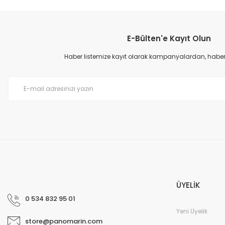
Bu ürünün fiyat bilgisi, resim, ürün açıklamalarında ve diğer konular
Görüş ve önerileriniz için teşekkür ederiz.
E-Bülten'e Kayıt Olun
Ürün resmi kalitesiz, bozuk veya görüntülenemiyor.
Ürün açıklamasında eksik bilgiler bulunuyor.
Haber listemize kayıt olarak kampanyalardan, haberda
Ürün bilgilerinde hatalar bulunuyor.
Ürün fiyatı diğer sitelerden daha pahalı.
Bu ürüne benzer farklı alternatifler olmalı.
ÜYELİK
0 534 832 95 01
Yeni Üyelik
store@panomarin.com