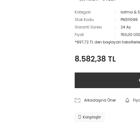
Kategori
Isıtma & 
Stok Kodu
PM311096
Garanti Süresi
24 Ay
Fiyat
150,00 US
*897,72 TL den başlayan taksitlerle
8.582,38 TL
Arkadaşına Öner
Fiy
Karşılaştır