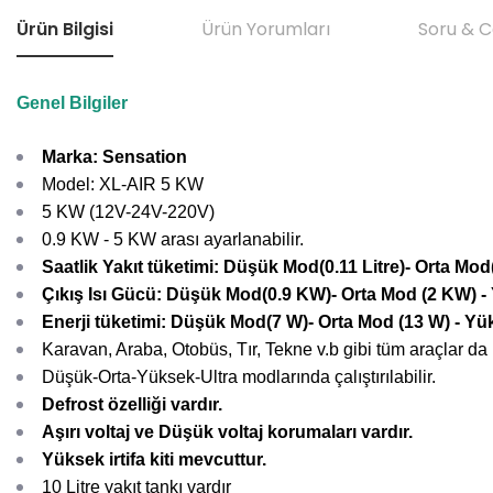
Ürün Bilgisi
Ürün Yorumları
Soru & 
Genel Bilgiler
Marka: Sensation
Model: XL-AIR 5 KW
5 KW (12V-24V-220V)
0.9 KW - 5 KW arası ayarlanabilir.
Saatlik Yakıt tüketimi: Düşük Mod(0.11 Litre)- Orta Mod(
Çıkış Isı Gücü: Düşük Mod(0.9 KW)- Orta Mod (2 KW) -
Enerji tüketimi: Düşük Mod(7 W)- Orta Mod (13 W) - Y
Karavan, Araba, Otobüs, Tır, Tekne v.b gibi tüm araçlar da
Düşük-Orta-Yüksek-Ultra modlarında çalıştırılabilir.
Defrost özelliği vardır.
Aşırı voltaj ve Düşük voltaj korumaları vardır.
Yüksek irtifa kiti mevcuttur.
10 Litre yakıt tankı vardır