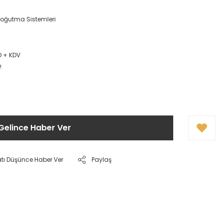
Soğutma Sistemleri
D + KDV
!
Gelince Haber Ver
atı Düşünce Haber Ver
Paylaş