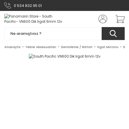
0 534 832 95 01
Anasayfa
Tekne Aksesuarları
Demirleme / Rıhtım
Irgat Motoru
Sou