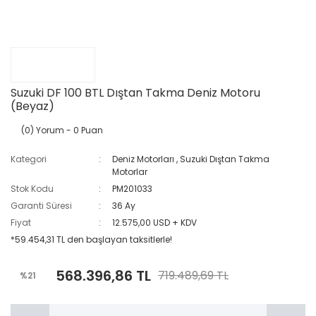
Suzuki DF 100 BTL Dıştan Takma Deniz Motoru
(Beyaz)
(0) Yorum
- 0 Puan
Kategori
Deniz Motorları
,
Suzuki Dıştan Takma
Motorlar
Stok Kodu
PM201033
Garanti Süresi
36 Ay
Fiyat
12.575,00 USD + KDV
*59.454,31 TL den başlayan taksitlerle!
568.396,86 TL
719.489,69 TL
%21