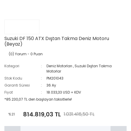
Suzuki DF 150 ATX Dıştan Takma Deniz Motoru
(Beyaz)
(0) Yorum
- 0 Puan
Kategori
Deniz Motorları
,
Suzuki Dıştan Takma
Motorlar
Stok Kodu
PM201043
Garanti Süresi
36 Ay
Fiyat
18.033,33 USD + KDV
*85.230,07 TL den başlayan taksitlerle!
814.819,03 TL
1.031.416,50 TL
%21