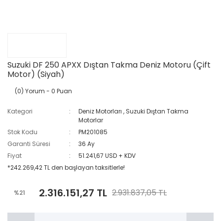
Suzuki DF 250 APXX Dıştan Takma Deniz Motoru (Çift
Motor) (Siyah)
(0) Yorum
- 0 Puan
Kategori
Deniz Motorları
,
Suzuki Dıştan Takma
Motorlar
Stok Kodu
PM201085
Garanti Süresi
36 Ay
Fiyat
51.241,67 USD + KDV
*242.269,42 TL den başlayan taksitlerle!
2.316.151,27 TL
2.931.837,05 TL
%21