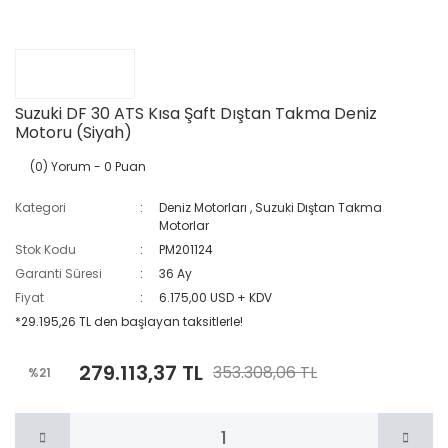
Suzuki DF 30 ATS Kısa Şaft Dıştan Takma Deniz
Motoru (Siyah)
(0) Yorum
- 0 Puan
Kategori
Deniz Motorları
,
Suzuki Dıştan Takma
Motorlar
Stok Kodu
PM201124
Garanti Süresi
36 Ay
Fiyat
6.175,00 USD + KDV
*29.195,26 TL den başlayan taksitlerle!
279.113,37 TL
353.308,06 TL
%21