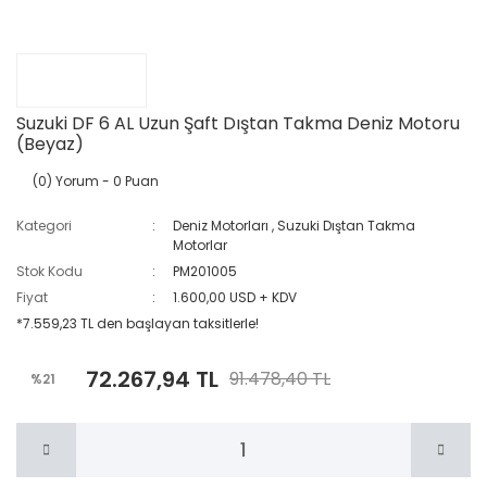
Suzuki DF 6 AL Uzun Şaft Dıştan Takma Deniz Motoru
(Beyaz)
(0) Yorum
- 0 Puan
Kategori
Deniz Motorları
,
Suzuki Dıştan Takma
Motorlar
Stok Kodu
PM201005
Fiyat
1.600,00 USD + KDV
*7.559,23 TL den başlayan taksitlerle!
72.267,94 TL
91.478,40 TL
%21