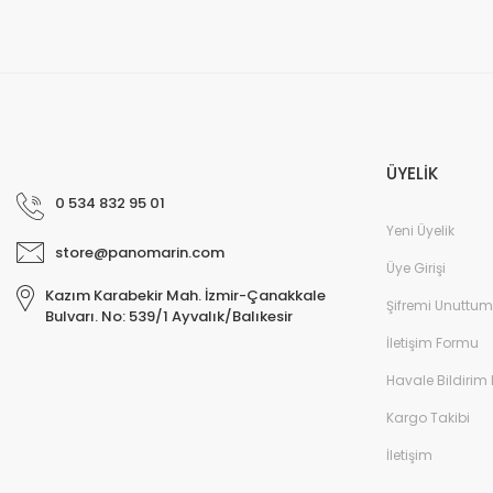
ÜYELİK
0 534 832 95 01
Yeni Üyelik
store@panomarin.com
Üye Girişi
Kazım Karabekir Mah. İzmir-Çanakkale
Şifremi Unuttum
Bulvarı. No: 539/1 Ayvalık/Balıkesir
İletişim Formu
Havale Bildirim
Kargo Takibi
İletişim