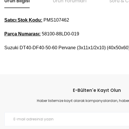
Ürün Bilgisi
Ürün Yorumları
Soru & 
Satıcı Stok Kodu:
PMS107462
Parça Numarası:
58100-88LD0-019
Suzuki DT40-DF40-50-60 Pervane (3x11x1/2x10) (40x50x60
Bu ürünün fiyat bilgisi, resim, ürün açıklamalarında ve diğer konular
Görüş ve önerileriniz için teşekkür ederiz.
E-Bülten'e Kayıt Olun
Ürün resmi kalitesiz, bozuk veya görüntülenemiyor.
Ürün açıklamasında eksik bilgiler bulunuyor.
Haber listemize kayıt olarak kampanyalardan, haberda
Ürün bilgilerinde hatalar bulunuyor.
Ürün fiyatı diğer sitelerden daha pahalı.
Bu ürüne benzer farklı alternatifler olmalı.