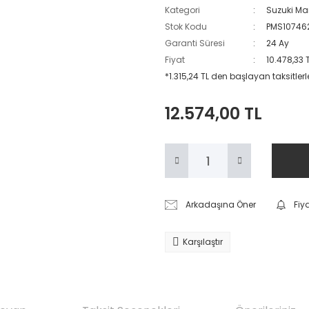
Kategori
Suzuki Ma
Stok Kodu
PMS10746
Garanti Süresi
24 Ay
Fiyat
10.478,33 
*1.315,24 TL den başlayan taksitlerl
12.574,00 TL
Arkadaşına Öner
Fiy
Karşılaştır