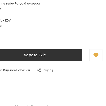
rine Yedek Parça & Aksesuar
2
TL + KDV
e!
Sepete Ekle
atı Düşünce Haber Ver
Paylaş