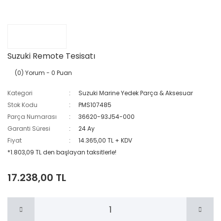
Suzuki Remote Tesisatı
(0) Yorum
- 0 Puan
Kategori
Suzuki Marine Yedek Parça & Aksesuar
Stok Kodu
PMS107485
Parça Numarası
36620-93J54-000
Garanti Süresi
24 Ay
Fiyat
14.365,00 TL + KDV
*1.803,09 TL den başlayan taksitlerle!
17.238,00 TL