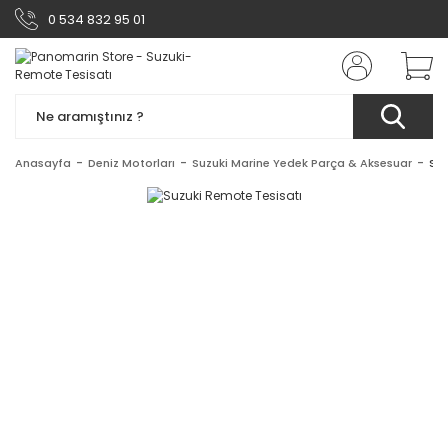
0 534 832 95 01
Anasayfa
Deniz Motorları
Suzuki Marine Yedek Parça & Aksesuar
Suz