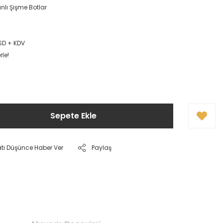
nlı Şişme Botlar
6
USD + KDV
rle!
Sepete Ekle
atı Düşünce Haber Ver
Paylaş