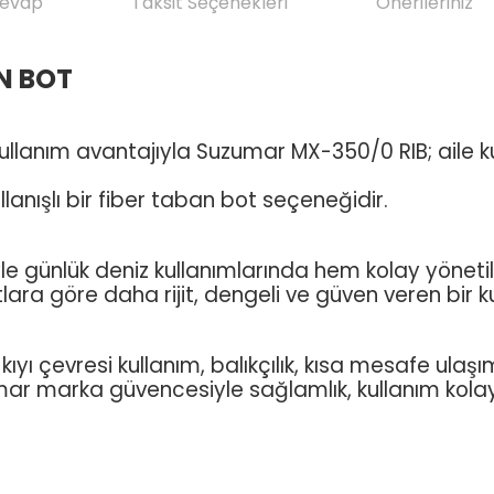
Cevap
Taksit Seçenekleri
Önerileriniz
N BOT
llanım avantajıyla Suzumar MX-350/0 RIB; aile kulla
llanışlı bir fiber taban bot seçeneğidir.
e günlük deniz kullanımlarında hem kolay yönetile
ara göre daha rijit, dengeli ve güven veren bir ku
 çevresi kullanım, balıkçılık, kısa mesafe ulaşım v
mar marka güvencesiyle sağlamlık, kullanım kolaylı