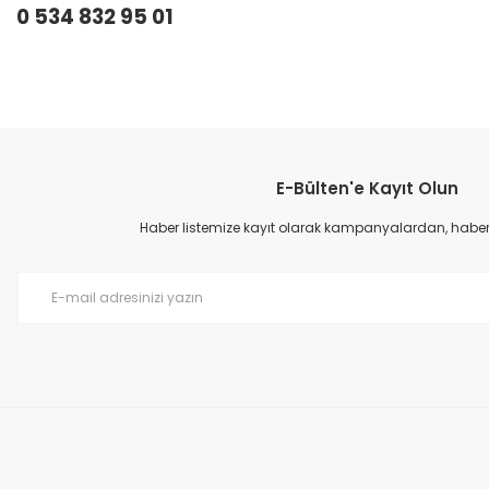
0 534 832 95 01
Bu ürünün fiyat bilgisi, resim, ürün açıklamalarında ve diğer konular
Görüş ve önerileriniz için teşekkür ederiz.
E-Bülten'e Kayıt Olun
Ürün resmi kalitesiz, bozuk veya görüntülenemiyor.
Ürün açıklamasında eksik bilgiler bulunuyor.
Haber listemize kayıt olarak kampanyalardan, haberda
Ürün bilgilerinde hatalar bulunuyor.
Ürün fiyatı diğer sitelerden daha pahalı.
Bu ürüne benzer farklı alternatifler olmalı.