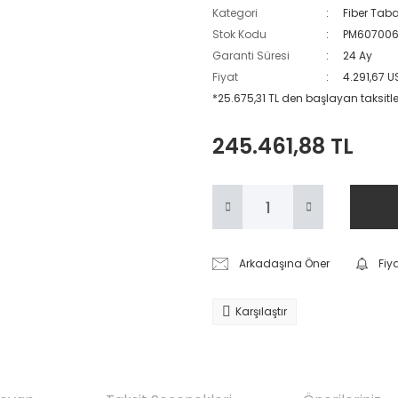
Kategori
Fiber Taba
Stok Kodu
PM60700
Garanti Süresi
24 Ay
Fiyat
4.291,67 
*25.675,31 TL den başlayan taksitle
245.461,88 TL
Arkadaşına Öner
Fiy
Karşılaştır