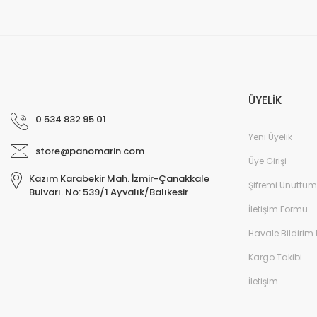
ÜYELİK
0 534 832 95 01
Yeni Üyelik
store@panomarin.com
Üye Girişi
Kazım Karabekir Mah. İzmir-Çanakkale
Şifremi Unuttum
Bulvarı. No: 539/1 Ayvalık/Balıkesir
İletişim Formu
Havale Bildirim
Kargo Takibi
İletişim