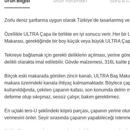
Ürün Bilgisi
Ürün Yorumları
Soru & 
Zorlu deniz şartlarına uygun olarak Türkiye’de tasarlanmış ve
Özellikle ULTRA Çapa ile birlikte en iyi sonucu verir. Her 
Makarası, gerektiğinde bir boy küçük veya büyük ULTRA Çapal
Tekneye bağlamak için gerekli deliklerin açılması, yerine göre k
delikli olarakta imal edilebilir. Gövde malzemesi, 316L kalite p
Birçok eski makarada görülen zincir kanalı, ULTRA Baş Makaras
makara üzerindeki kanala ihtiyaç kalmamaktadır. Böylece çapan
kullanıldığında, çekilen çapanın kafası, son konumda delrin m
deforme olup sıkışmaz, sessiz çalışır, bakım gerektirmez.
En uçtaki ters-U şeklindeki köprü parçası, çapanın yerine otur
vermesini önler. Seyir sırasında çapanın yapabileceği istenme