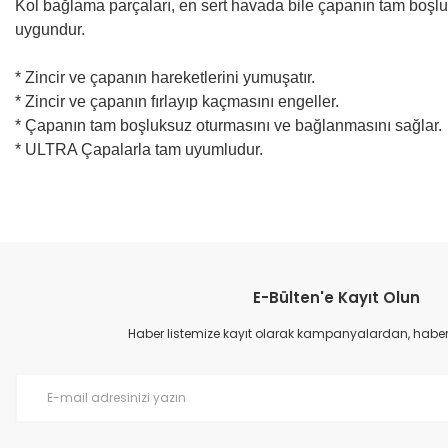
Kol bağlama parçaları, en sert havada bile çapanın tam boşluks
uygundur.
* Zincir ve çapanın hareketlerini yumuşatır.
* Zincir ve çapanın fırlayıp kaçmasını engeller.
* Çapanın tam boşluksuz oturmasını ve bağlanmasını sağlar.
* ULTRA Çapalarla tam uyumludur.
Bu ürünün fiyat bilgisi, resim, ürün açıklamalarında ve diğer konular
Görüş ve önerileriniz için teşekkür ederiz.
E-Bülten'e Kayıt Olun
Ürün resmi kalitesiz, bozuk veya görüntülenemiyor.
Ürün açıklamasında eksik bilgiler bulunuyor.
Haber listemize kayıt olarak kampanyalardan, haberda
Ürün bilgilerinde hatalar bulunuyor.
Ürün fiyatı diğer sitelerden daha pahalı.
Bu ürüne benzer farklı alternatifler olmalı.