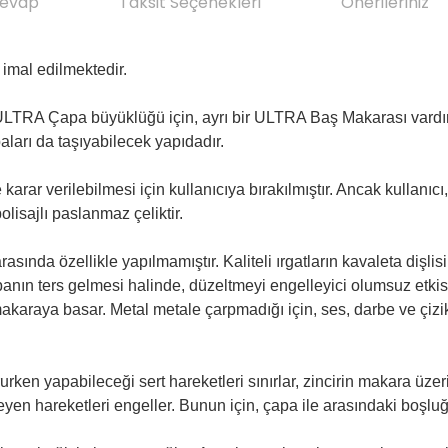
Cevap
Taksit Seçenekleri
Önerileriniz
 imal edilmektedir.
bir ULTRA Çapa büyüklüğü için, ayrı bir ULTRA Baş Makarası var
arı da taşıyabilecek yapıdadır.
arar verilebilmesi için kullanıcıya bırakılmıştır. Ancak kullanıcı, 
olisajlı paslanmaz çeliktir.
ında özellikle yapılmamıştır. Kaliteli ırgatların kavaleta dişli
ın ters gelmesi halinde, düzeltmeyi engelleyici olumsuz etkisi 
akaraya basar. Metal metale çarpmadığı için, ses, darbe ve çizi
urken yapabileceği sert hareketleri sınırlar, zincirin makara üz
yen hareketleri engeller. Bunun için, çapa ile arasındaki boşlu