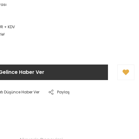
rası
UR + KDV
le!
Gelince Haber Ver
atı Düşünce Haber Ver
Paylaş