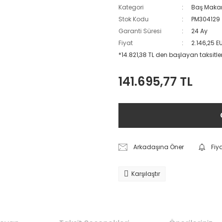
Kategori
Baş Maka
Stok Kodu
PM304129
Garanti Süresi
24 Ay
Fiyat
2.146,25 E
*14.821,38 TL den başlayan taksitler
141.695,77 TL
Arkadaşına Öner
Fiy
Karşılaştır