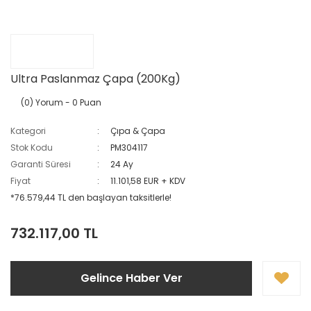
Ultra Paslanmaz Çapa (200Kg)
(0) Yorum
- 0 Puan
Kategori
Çıpa & Çapa
Stok Kodu
PM304117
Garanti Süresi
24 Ay
Fiyat
11.101,58 EUR + KDV
*76.579,44 TL den başlayan taksitlerle!
732.117,00 TL
Gelince Haber Ver