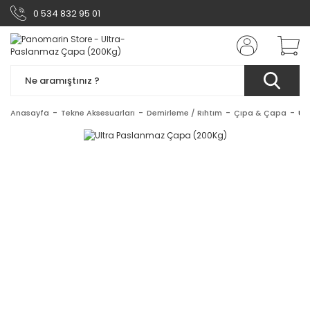
0 534 832 95 01
Anasayfa
Tekne Aksesuarları
Demirleme / Rıhtım
Çıpa & Çapa
Ul