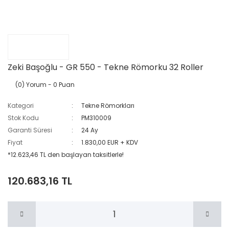
Zeki Başoğlu - GR 550 - Tekne Römorku 32 Roller
(0) Yorum
- 0 Puan
Kategori
Tekne Römorkları
Stok Kodu
PM310009
Garanti Süresi
24 Ay
Fiyat
1.830,00 EUR + KDV
*12.623,46 TL den başlayan taksitlerle!
120.683,16 TL