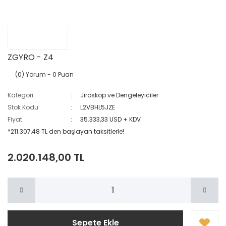
ZGYRO - Z4
(0) Yorum
- 0 Puan
Kategori
Jiroskop ve Dengeleyiciler
Stok Kodu
L2VBHL5JZE
Fiyat
35.333,33 USD + KDV
*211.307,48 TL den başlayan taksitlerle!
2.020.148,00 TL
Sepete Ekle