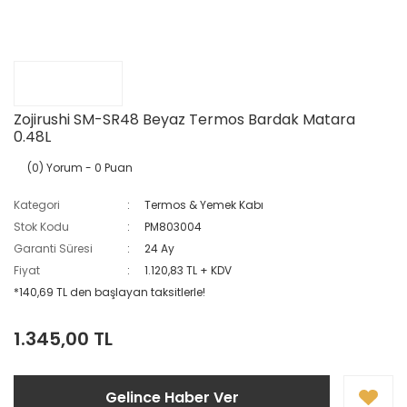
Zojirushi SM-SR48 Beyaz Termos Bardak Matara
0.48L
(0) Yorum
- 0 Puan
Kategori
Termos & Yemek Kabı
Stok Kodu
PM803004
Garanti Süresi
24 Ay
Fiyat
1.120,83 TL + KDV
*140,69 TL den başlayan taksitlerle!
1.345,00 TL
Gelince Haber Ver