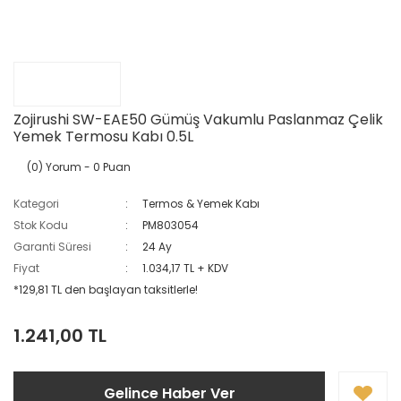
Zojirushi SW-EAE50 Gümüş Vakumlu Paslanmaz Çelik
Yemek Termosu Kabı 0.5L
(0) Yorum
- 0 Puan
Kategori
Termos & Yemek Kabı
Stok Kodu
PM803054
Garanti Süresi
24 Ay
Fiyat
1.034,17 TL + KDV
*129,81 TL den başlayan taksitlerle!
1.241,00 TL
Gelince Haber Ver