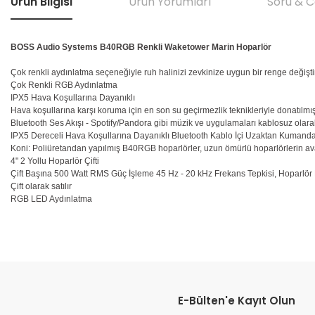
Ürün Bilgisi
Ürün Yorumları
Soru & 
BOSS Audio Systems B40RGB Renkli Waketower Marin Hoparlör
Çok renkli aydınlatma seçeneğiyle ruh halinizi zevkinize uygun bir renge değişti
Çok Renkli RGB Aydınlatma
IPX5 Hava Koşullarına Dayanıklı
Hava koşullarına karşı koruma için en son su geçirmezlik teknikleriyle donatılmışt
Bluetooth Ses Akışı - Spotify/Pandora gibi müzik ve uygulamaları kablosuz olara
IPX5 Dereceli Hava Koşullarına Dayanıklı Bluetooth Kablo İçi Uzaktan Kumanda,
Koni: Poliüretandan yapılmış B40RGB hoparlörler, uzun ömürlü hoparlörlerin ava
4" 2 Yollu Hoparlör Çifti
Çift Başına 500 Watt RMS Güç İşleme 45 Hz - 20 kHz Frekans Tepkisi, Hoparlör
Çift olarak satılır
RGB LED Aydınlatma
Bu ürünün fiyat bilgisi, resim, ürün açıklamalarında ve diğer konular
Görüş ve önerileriniz için teşekkür ederiz.
E-Bülten'e Kayıt Olun
Ürün resmi kalitesiz, bozuk veya görüntülenemiyor.