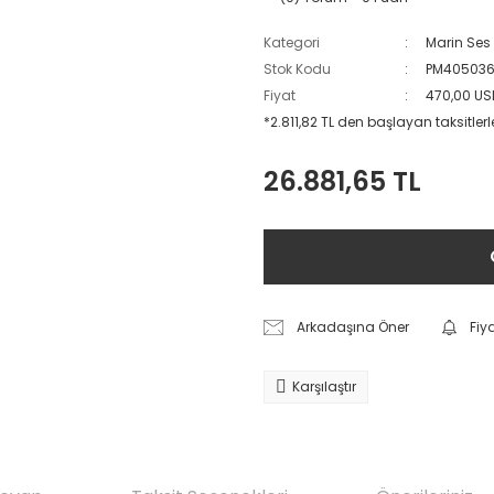
Kategori
Marin Ses 
Stok Kodu
PM40503
Fiyat
470,00 US
*2.811,82 TL den başlayan taksitlerl
26.881,65 TL
Arkadaşına Öner
Fiy
Karşılaştır