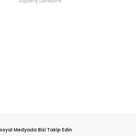
Alışveriş Deneyimi
etebilirsiniz.
osyal Medyada Bizi Takip Edin