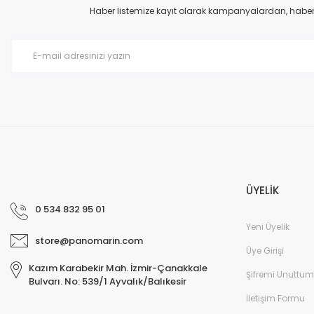
Ürün açıklamasında eksik bilgiler bulunuyor.
Haber listemize kayıt olarak kampanyalardan, haberda
Ürün bilgilerinde hatalar bulunuyor.
Ürün fiyatı diğer sitelerden daha pahalı.
Bu ürüne benzer farklı alternatifler olmalı.
ÜYELİK
0 534 832 95 01
Yeni Üyelik
store@panomarin.com
Üye Girişi
Kazım Karabekir Mah. İzmir-Çanakkale
Şifremi Unuttum
Bulvarı. No: 539/1 Ayvalık/Balıkesir
İletişim Formu