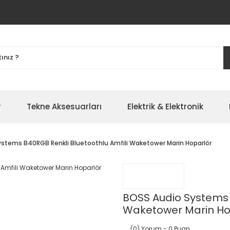
r
Tekne Aksesuarları
Elektrik & Elektronik
ystems B40RGB Renkli Bluetoothlu Amfili Waketower Marin Hoparlör
BOSS Audio Systems B
Waketower Marin Ho
(0) Yorum
- 0 Puan