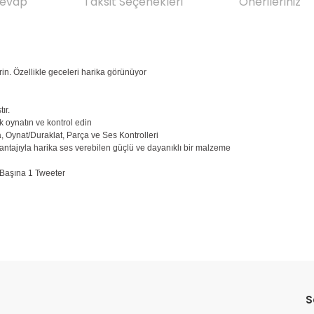
Cevap
Taksit Seçenekleri
Önerileriniz
rin. Özellikle geceleri harika görünüyor
ır.
k oynatın ve kontrol edin
 Oynat/Duraklat, Parça ve Ses Kontrolleri
ntajıyla harika ses verebilen güçlü ve dayanıklı bir malzeme
 Başına 1 Tweeter
da yetersiz gördüğünüz noktaları öneri formunu kullanarak tarafımıza il
Ürün hakkında henüz soru sorulmamış.
Bu ürüne ilk yorumu siz yapın!
Sitemize ilk yorumu siz yapın!
S