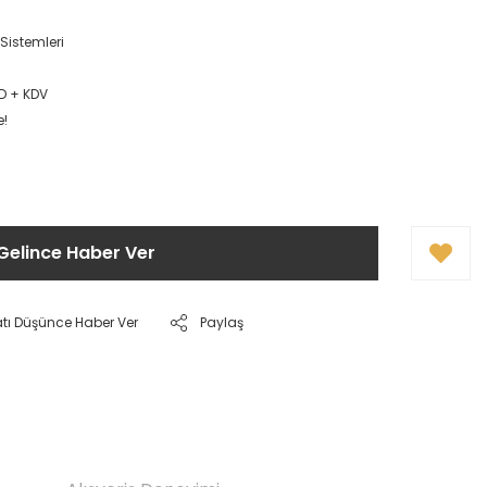
Sistemleri
6
D + KDV
e!
Gelince Haber Ver
atı Düşünce Haber Ver
Paylaş