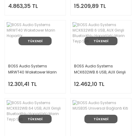
Siyah
Waketower Marin Hoparlör
4.863,35 TL
15.209,89 TL
TÜKENDİ
TÜKENDİ
BOSS Audio Systems
BOSS Audio Systems
MRWT40 Waketower Marin
MCK632WB.6 USB, AUX Girişli
Hoparlör
Bluetoothlu Hoparlörlü Marin
12.301,41 TL
12.462,10 TL
Teyp Seti
TÜKENDİ
TÜKENDİ