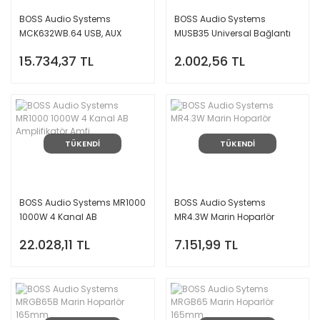
BOSS Audio Systems
BOSS Audio Systems
MCK632WB.64 USB, AUX
MUSB35 Universal Bağlantı
Girişli Bluetoothlu Hoparlörlü
Kiti
15.734,37 TL
2.002,56 TL
Marin Teyp Seti
TÜKENDİ
TÜKENDİ
BOSS Audio Systems MR1000
BOSS Audio Systems
1000W 4 Kanal AB
MR4.3W Marin Hoparlör
Amplifikatör Amfi
22.028,11 TL
7.151,99 TL