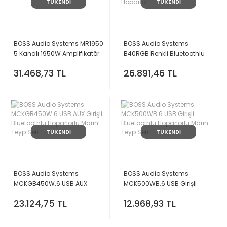
TÜKENDİ
TÜKENDİ
BOSS Audio Systems MR1950
BOSS Audio Systems
5 Kanalı 1950W Amplifikatör
B40RGB Renkli Bluetoothlu
Amfi
Amfili Waketower Marin
31.468,73 TL
26.891,46 TL
Hoparlör
TÜKENDİ
TÜKENDİ
BOSS Audio Systems
BOSS Audio Systems
MCKGB450W.6 USB AUX
MCK500WB.6 USB Girişli
Girişli Bluetoothlu Hoparlörlü
Bluetoothlu Hoparlörlü Marin
23.124,75 TL
12.968,93 TL
Marin Teyp Seti
Teyp Seti