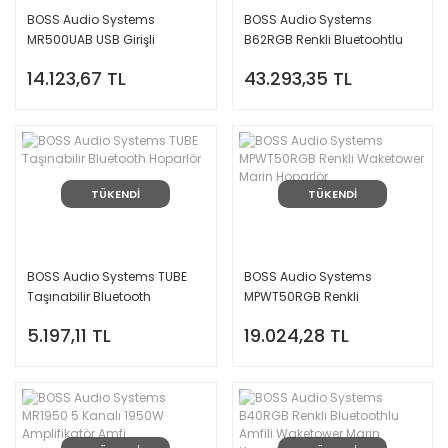
BOSS Audio Systems
BOSS Audio Systems
MR500UAB USB Girişli
B62RGB Renkli Bluetoohtlu
Bluetoothlu Marin Teyp +
Amfili Waketower Marin
14.123,67 TL
43.293,35 TL
BOSS Audio Systems MR6W
Hoparlör
Marin Hoparlör 165mm
TÜKENDİ
TÜKENDİ
BOSS Audio Systems TUBE
BOSS Audio Systems
Taşınabilir Bluetooth
MPWT50RGB Renkli
Hoparlör
Waketower Marin Hoparlör
5.197,11 TL
19.024,28 TL