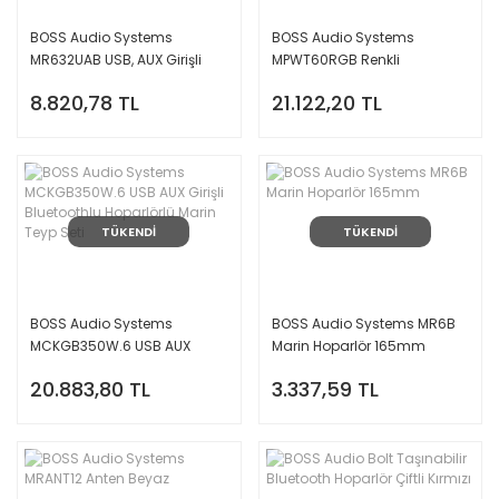
BOSS Audio Systems
BOSS Audio Systems
MR632UAB USB, AUX Girişli
MPWT60RGB Renkli
Bluetoothlu Marin Teyp
Waketower Marin Hoparlör
8.820,78 TL
21.122,20 TL
TÜKENDİ
TÜKENDİ
BOSS Audio Systems
BOSS Audio Systems MR6B
MCKGB350W.6 USB AUX
Marin Hoparlör 165mm
Girişli Bluetoothlu Hoparlörlü
20.883,80 TL
3.337,59 TL
Marin Teyp Seti