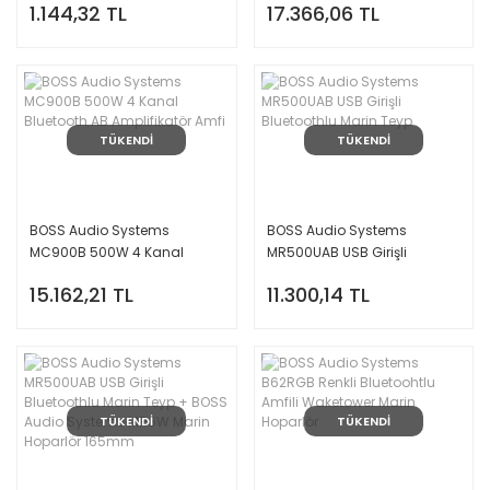
1.144,32 TL
17.366,06 TL
TÜKENDİ
TÜKENDİ
BOSS Audio Systems
BOSS Audio Systems
MC900B 500W 4 Kanal
MR500UAB USB Girişli
Bluetooth AB Amplifikatör
Bluetoothlu Marin Teyp
15.162,21 TL
11.300,14 TL
Amfi
TÜKENDİ
TÜKENDİ