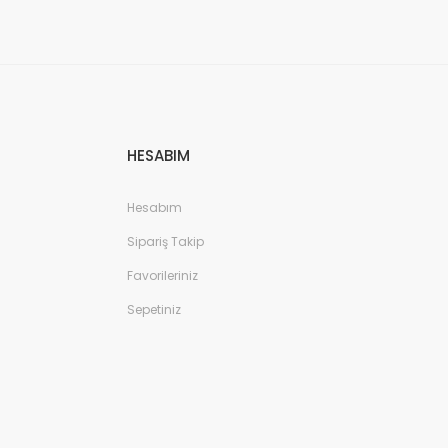
s MR692W Marin Hoparlör 152x229mm
HESABIM
Hesabım
TÜKENDİ
Sipariş Takip
Favorileriniz
Sepetiniz
ystems MRGB65B Marin Hoparlör 165mm
TL