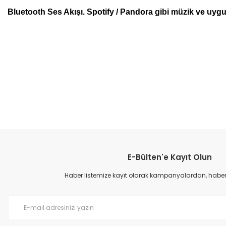
Bluetooth Ses Akışı. Spotify / Pandora gibi müzik ve uygu
Bu ürünün fiyat bilgisi, resim, ürün açıklamalarında ve diğer konular
Görüş ve önerileriniz için teşekkür ederiz.
Ürün resmi kalitesiz, bozuk veya görüntülenemiyor.
Ürün açıklamasında eksik bilgiler bulunuyor.
Ürün bilgilerinde hatalar bulunuyor.
Ürün fiyatı diğer sitelerden daha pahalı.
Bu ürüne benzer farklı alternatifler olmalı.
E-Bülten'e Kayıt Olun
Haber listemize kayıt olarak kampanyalardan, haberda
BOSS A
BOSS Audio Systems MR6W Marin Hoparlör 165mm