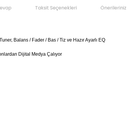
Cevap
Taksit Seçenekleri
Önerileriniz
ner, Balans / Fader / Bas / Tiz ve Hazır Ayarlı EQ
nlardan Dijital Medya Çalıyor