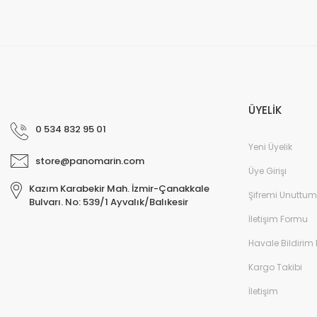
3.33
4.718,59 TL
ÜYELİK
0 534 832 95 01
Yeni Üyelik
TÜKENDİ
store@panomarin.com
Üye Girişi
Kazım Karabekir Mah. İzmir-Çanakkale
Şifremi Unuttum
Bulvarı. No: 539/1 Ayvalık/Balıkesir
İletişim Formu
Havale Bildirim
BO
BOSS Audio Systems MRGB65S Marin Hoparlör 165mm
Kargo Takibi
10
10.009,13 TL
İletişim