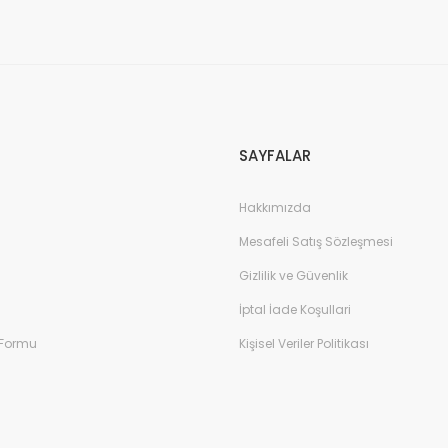
BOSS Audio System
6,37 TL
8.579,25 TL
SAYFALAR
TÜKENDİ
Hakkımızda
Mesafeli Satış Sözleşmesi
Gizlilik ve Güvenlik
İptal İade Koşullari
 Formu
Kişisel Veriler Politikası
SS Audio Sytems MRGB65 Marin Hoparlör 165mm
BOSS Audio S
.009,13 TL
10.009,13 