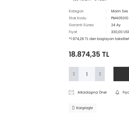
Kategori
Marin Ses 
Stok Kodu
PM405010
Garanti Süresi
24 Ay
Fiyat
330,00 US
*1.974,26 TL den başlayan taksitlerl
18.874,35 TL
Arkadaşına Öner
Fiy
Karşılaştır