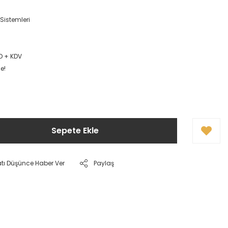
Sistemleri
D + KDV
e!
Sepete Ekle
atı Düşünce Haber Ver
Paylaş