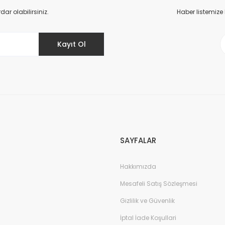
r olabilirsiniz.
Haber listemize
Kayıt Ol
Dan-Fender B40 Beyaz Balon Ustu
1.870,57 TL
SAYFALAR
Hakkımızda
Mesafeli Satış Sözleşmesi
Gizlilik ve Güvenlik
İptal İade Koşullari