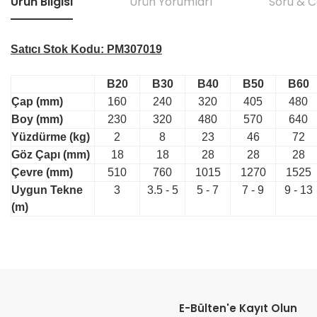
Ürün Bilgisi
Ürün Yorumları
Soru & 
Satıcı Stok Kodu:
PM307019
B20
B30
B40
B50
B60
Çap (mm)
160
240
320
405
480
Boy (mm)
230
320
480
570
640
Yüzdürme (kg)
2
8
23
46
72
Göz Çapı (mm)
18
18
28
28
28
Çevre (mm)
510
760
1015
1270
1525
Uygun Tekne
3
3.5 - 5
5 - 7
7 - 9
9 - 13
(m)
E-Bülten'e Kayıt Olun