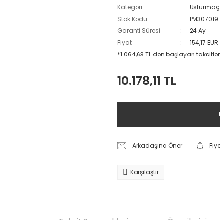
Kategori
Usturma
Stok Kodu
PM307019
Garanti Süresi
24 Ay
Fiyat
154,17 EUR
*1.064,63 TL den başlayan taksitler
10.178,11 TL
Arkadaşına Öner
Fiy
Karşılaştır