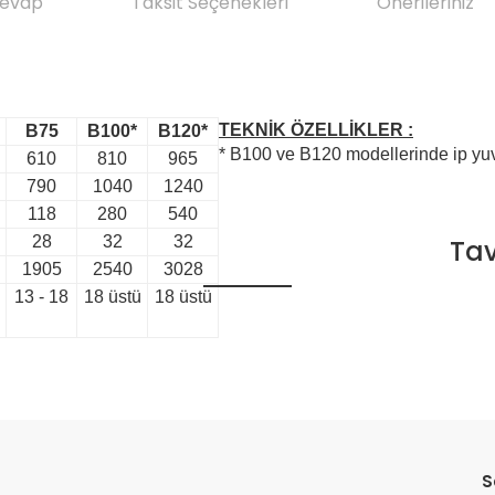
Cevap
Taksit Seçenekleri
Önerileriniz
TEKNİK ÖZELLİKLER :
B75
B100*
B120*
* B100 ve B120 modellerinde ip yuva
610
810
965
790
1040
1240
118
280
540
28
32
32
Tav
Bu ürünün fiyat bilgisi, resim, ürün aç
1905
2540
3028
formunu kullanarak tarafımıza iletebilirs
Ürün
Görüş ve önerileriniz için teşekkür eder
13 - 18
18 üstü
18 üstü
Ürün resmi kalitesiz, bozuk veya gör
Ürün açıklamasında eksik bilgiler bu
Ürün bilgilerinde hatalar bulunuyor.
Ürün fiyatı diğer sitelerden daha paha
Bu ürüne benzer farklı alternatifler olm
S