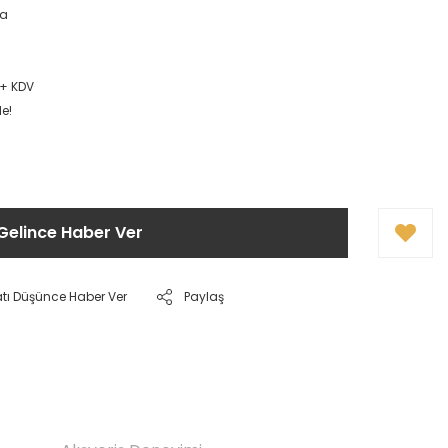
ça
 + KDV
le!
Gelince Haber Ver
atı Düşünce Haber Ver
Paylaş