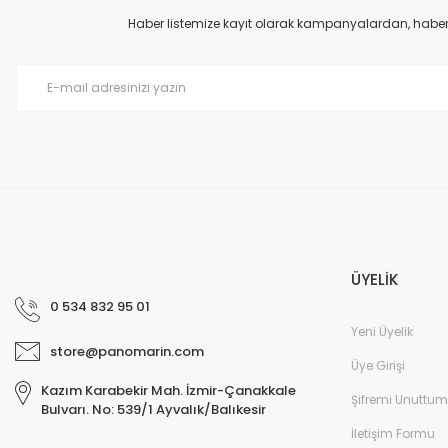
Haber listemize kayıt olarak kampanyalardan, haberda
ÜYELİK
0 534 832 95 01
Yeni Üyelik
store@panomarin.com
Üye Girişi
Kazım Karabekir Mah. İzmir-Çanakkale
Şifremi Unuttum
Bulvarı. No: 539/1 Ayvalık/Balıkesir
İletişim Formu