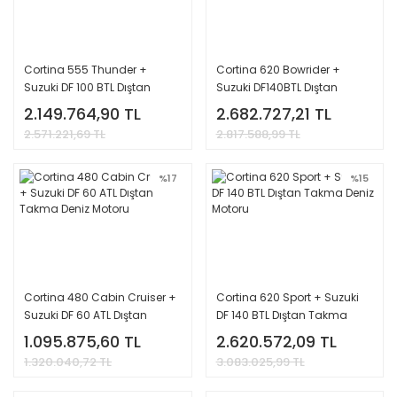
Cortina 555 Thunder +
Cortina 620 Bowrider +
Suzuki DF 100 BTL Dıştan
Suzuki DF140BTL Dıştan
Takma Deniz Motoru
Takma Deniz Motoru
2.149.764,90 TL
2.682.727,21 TL
2.571.221,69 TL
2.817.588,99 TL
%17
%15
Cortina 480 Cabin Cruiser +
Cortina 620 Sport + Suzuki
Suzuki DF 60 ATL Dıştan
DF 140 BTL Dıştan Takma
Takma Deniz Motoru
Deniz Motoru
1.095.875,60 TL
2.620.572,09 TL
1.320.040,72 TL
3.083.025,99 TL