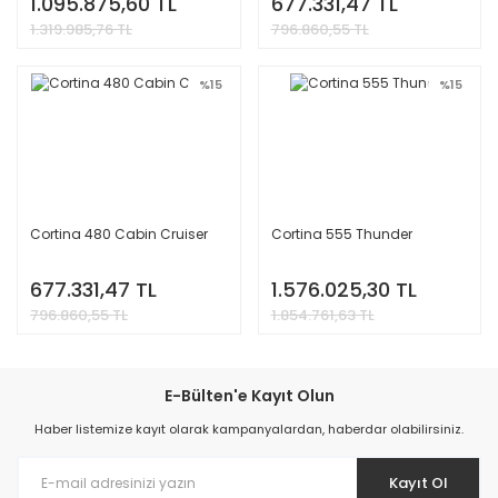
1.095.875,60 TL
677.331,47 TL
1.319.985,76 TL
796.860,55 TL
%15
%15
Cortina 480 Cabin Cruiser
Cortina 555 Thunder
677.331,47 TL
1.576.025,30 TL
796.860,55 TL
1.854.761,63 TL
E-Bülten'e Kayıt Olun
Haber listemize kayıt olarak kampanyalardan, haberdar olabilirsiniz.
Kayıt Ol