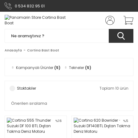
0 534 832 95 01
Anasayfa
Cortina Bast Boat
Kampanyalı Ürünler
(5)
Tekneler
(5)
Stoktakiler
Toplam 10 ürün
%16
%5