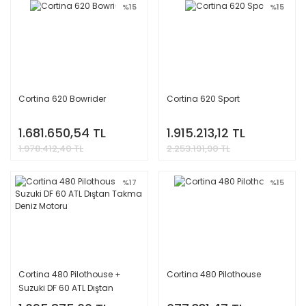
%15
%15
Cortina 620 Bowrider
Cortina 620 Sport
1.681.650,54 TL
1.915.213,12 TL
1.978.412,40 TL
2.253.191,90 TL
%17
%15
Cortina 480 Pilothouse +
Cortina 480 Pilothouse
Suzuki DF 60 ATL Dıştan
Takma Deniz Motoru