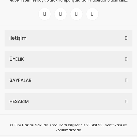
Haber listemize kayıt olarak kampanyalardan, haberdar olabilirsiniz.
İletişim
ÜYELİK
SAYFALAR
HESABIM
© Tüm Hakları Saklıdır. Kredi kartı bilgileriniz 256bit SSL sertifikası ile
korunmaktadır.