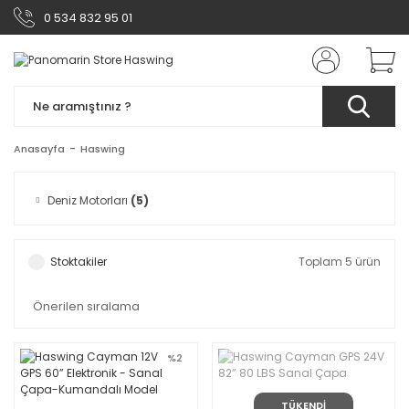
0 534 832 95 01
Anasayfa
Haswing
Deniz Motorları
(5)
Stoktakiler
Toplam 5 ürün
%2
TÜKENDİ