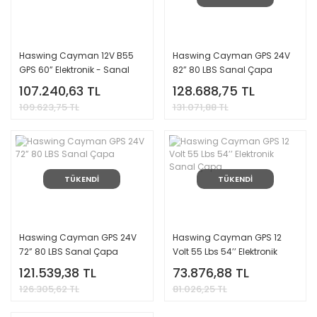
Haswing Cayman 12V B55
Haswing Cayman GPS 24V
GPS 60” Elektronik - Sanal
82” 80 LBS Sanal Çapa
Çapa-Kumandalı Model
107.240,63 TL
128.688,75 TL
109.623,75 TL
131.071,88 TL
TÜKENDİ
TÜKENDİ
Haswing Cayman GPS 24V
Haswing Cayman GPS 12
72” 80 LBS Sanal Çapa
Volt 55 Lbs 54’’ Elektronik
Sanal Çapa
121.539,38 TL
73.876,88 TL
126.305,62 TL
81.026,25 TL